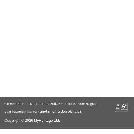
Galderarik baduzu, dei bat itzultzeko eska dezakezu gure
Jarri gurekin harremanetan
orrialdea bisitatuz.
Copyright © 2026 MyHeritage Ltd.