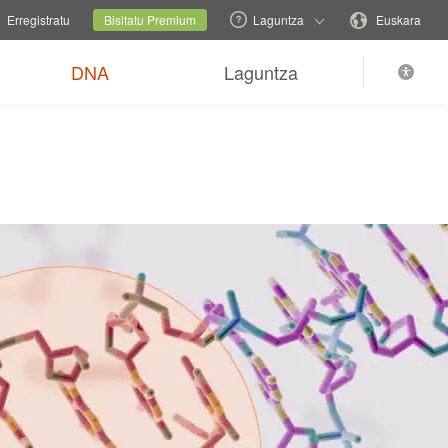
familia-gunea
Uneko gunea
Aldatu hizkuntza
Erregistratu
Bisitatu Premium
Laguntza
Euskara
DNA
Laguntza