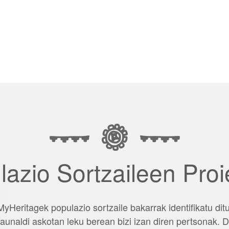
lazio Sortzaileen Proi
MyHeritagek populazio sortzaile bakarrak identifikatu ditu
aunaldi askotan leku berean bizi izan diren pertsonak.