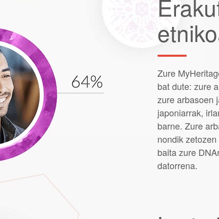
Erakut
etnik
Zure MyHeritag
bat dute: zure 
zure arbasoen j
japoniarrak, irl
barne. Zure arb
nondik zetozen 
baita zure DNA
datorrena.