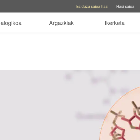
Kontu aukerak
Laguntza aukerak
Aldatu 
Ez duzu saioa hasi
Hasi saioa
ealogikoa
Argazkiak
Ikerketa