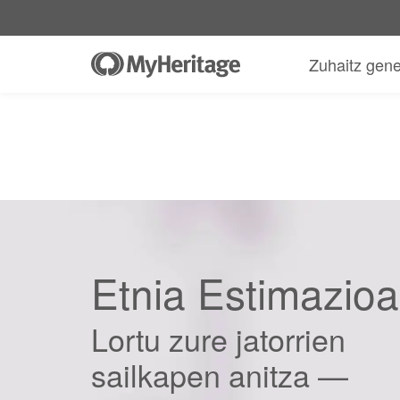
Zuhaitz gen
Etnia Estimazioa
Lortu zure jatorrien
sailkapen anitza —