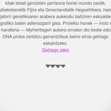
kitak bidali genizkien pertsona horiei mundu osotik,
zbekistanetik Fijira eta Groenlandiatik Hegoafrikara, hai
jatorri genetikoaren arabera aukeratu baitziren eskualde
grafiko baten adierazgarri gisa. Proiektu honek — inoiz 
 handiena — MyHeritageri aukera ematen dio beste edo
DNA proba zerbitzu garrantzitsuk baino etnia gehiago
eskaintzeko.
Gehiago jakin