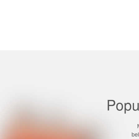
Popu
bel