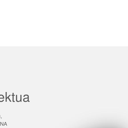
ektua
,
 DNA