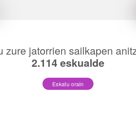
u zure jatorrien sailkapen ani
2.114 eskualde
Eskatu orain