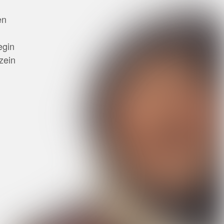
en
egin
zein