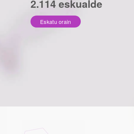
2.114 eskualde
Eskatu orain