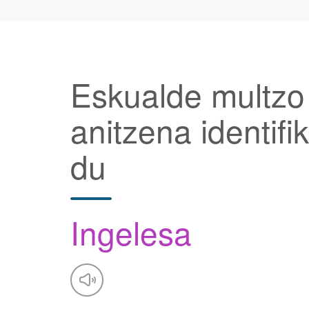
Eskualde multzo
anitzena identifi
du
Ingelesa