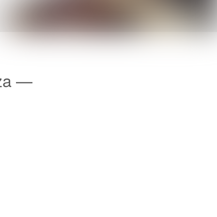
tza —