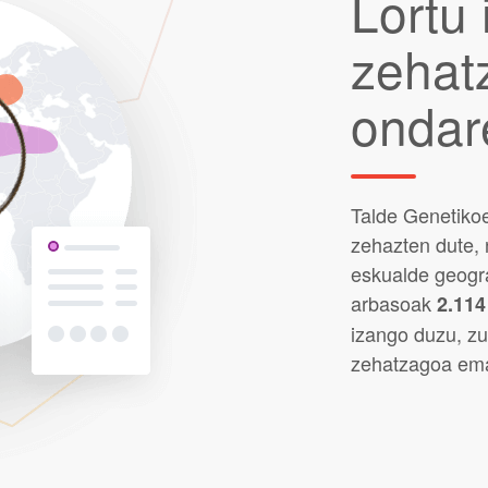
Lortu 
zehat
ondar
Talde Genetikoe
zehazten dute, 
eskualde geogra
arbasoak
2.114
izango duzu, zu
zehatzagoa em