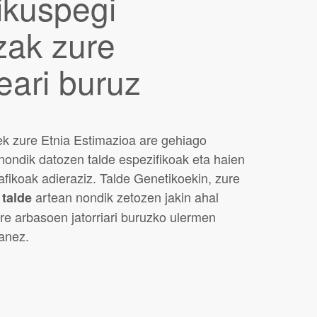
ikuspegi
zak zure
eari buruz
k zure Etnia Estimazioa are gehiago
nondik datozen talde espezifikoak eta haien
fikoak adieraziz. Talde Genetikoekin, zure
artean nondik zetozen jakin ahal
 talde
re arbasoen jatorriari buruzko ulermen
anez.