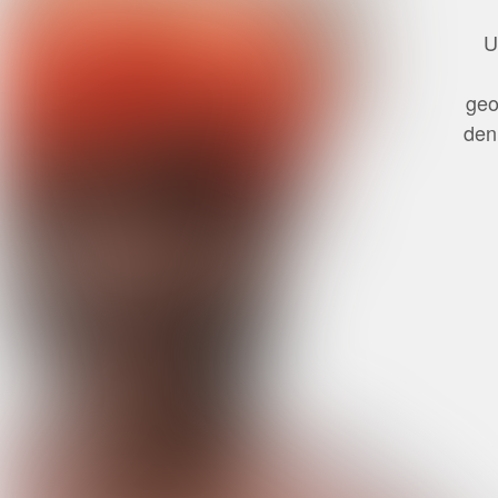
U
geo
den