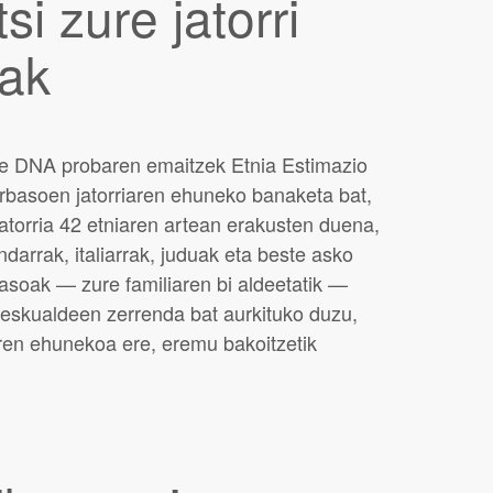
si zure jatorri
oak
e DNA probaren emaitzek Etnia Estimazio
arbasoen jatorriaren ehuneko banaketa bat,
atorria 42 etniaren artean erakusten duena,
andarrak, italiarrak, juduak eta beste asko
asoak — zure familiaren bi aldeetatik —
eskualdeen zerrenda bat aurkituko duzu,
ren ehunekoa ere, eremu bakoitzetik