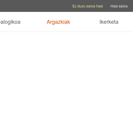
Kontu aukerak
Laguntza aukerak
Aldatu 
Ez duzu saioa hasi
Hasi saioa
ealogikoa
Argazkiak
Ikerketa