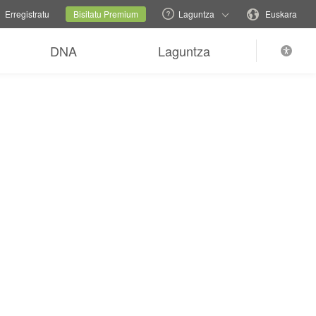
familia-gunea
Uneko gunea
Aldatu hizkuntza
Erregistratu
Bisitatu Premium
Laguntza
Euskara
DNA
Laguntza