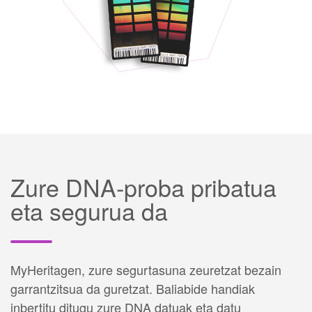
Zure DNA-proba pribatua
eta segurua da
MyHeritagen, zure segurtasuna zeuretzat bezain
garrantzitsua da guretzat. Baliabide handiak
inbertitu ditugu zure DNA datuak eta datu