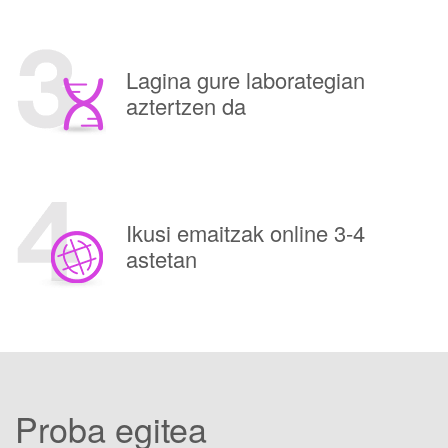
Lagina gure laborategian
aztertzen da
Ikusi emaitzak online 3-4
astetan
Proba egitea