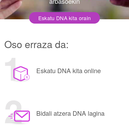
arbasoekin
Eskatu DNA kita orain
Oso erraza da:
Eskatu DNA kita online
Bidali atzera DNA lagina