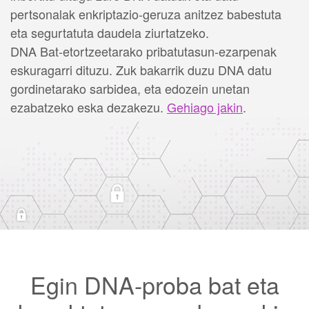
pertsonalak enkriptazio-geruza anitzez babestuta
eta segurtatuta daudela ziurtatzeko.
DNA Bat-etortzeetarako pribatutasun-ezarpenak
eskuragarri dituzu. Zuk bakarrik duzu DNA datu
gordinetarako sarbidea, eta edozein unetan
ezabatzeko eska dezakezu.
Gehiago jakin
.
Egin DNA-proba bat eta