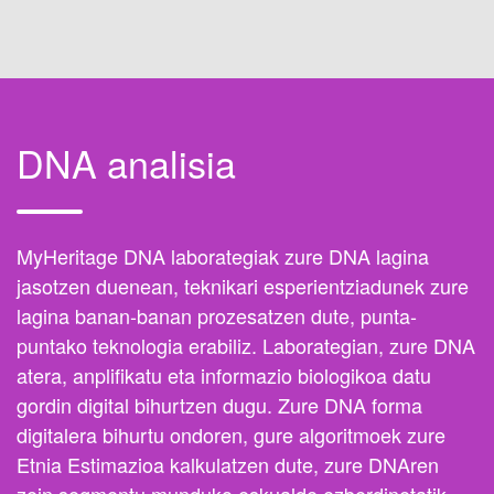
DNA analisia
MyHeritage DNA laborategiak zure DNA lagina
jasotzen duenean, teknikari esperientziadunek zure
lagina banan-banan prozesatzen dute, punta-
puntako teknologia erabiliz. Laborategian, zure DNA
atera, anplifikatu eta informazio biologikoa datu
gordin digital bihurtzen dugu. Zure DNA forma
digitalera bihurtu ondoren, gure algoritmoek zure
Etnia Estimazioa kalkulatzen dute, zure DNAren