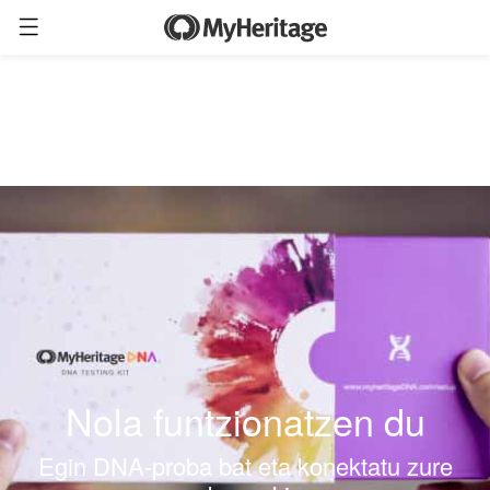
Nola funtzionatzen du
Egin DNA-proba bat eta konektatu zure