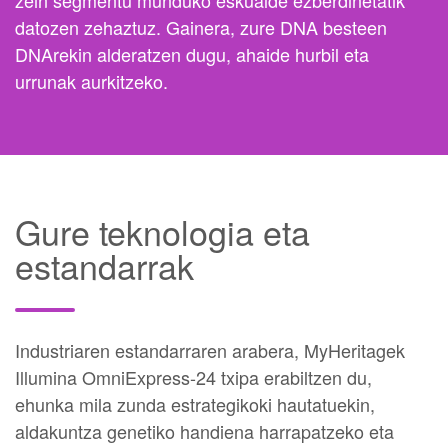
zein segmentu munduko eskualde ezberdinetatik
datozen zehaztuz. Gainera, zure DNA besteen
DNArekin alderatzen dugu, ahaide hurbil eta
urrunak aurkitzeko.
Gure teknologia eta
estandarrak
Industriaren estandarraren arabera, MyHeritagek
Illumina OmniExpress-24 txipa erabiltzen du,
ehunka mila zunda estrategikoki hautatuekin,
aldakuntza genetiko handiena harrapatzeko eta