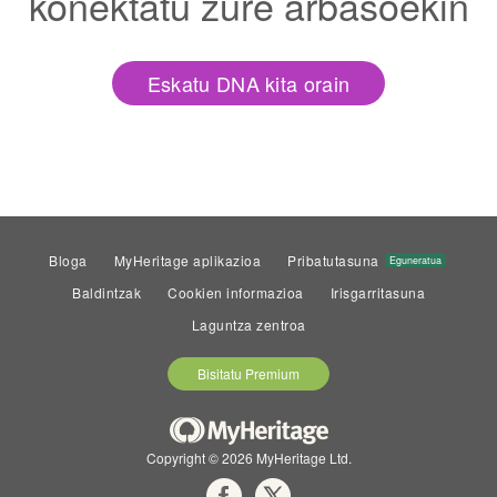
konektatu zure arbasoekin
Eskatu DNA kita orain
Bloga
MyHeritage aplikazioa
Pribatutasuna
Eguneratua
Baldintzak
Cookien informazioa
Irisgarritasuna
Laguntza zentroa
Bisitatu Premium
Copyright © 2026 MyHeritage Ltd.