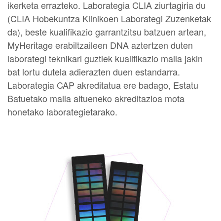
ikerketa errazteko. Laborategia CLIA ziurtagiria du
(CLIA Hobekuntza Klinikoen Laborategi Zuzenketak
da), beste kualifikazio garrantzitsu batzuen artean,
MyHeritage erabiltzaileen DNA aztertzen duten
laborategi teknikari guztiek kualifikazio maila jakin
bat lortu dutela adierazten duen estandarra.
Laborategia CAP akreditatua ere badago, Estatu
Batuetako maila altueneko akreditazioa mota
honetako laborategietarako.