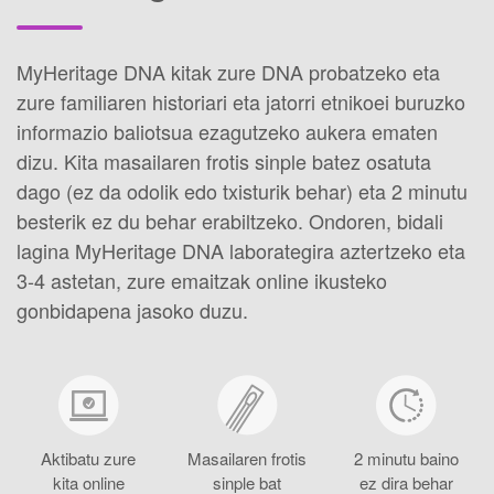
MyHeritage DNA kitak zure DNA probatzeko eta
zure familiaren historiari eta jatorri etnikoei buruzko
informazio baliotsua ezagutzeko aukera ematen
dizu. Kita masailaren frotis sinple batez osatuta
dago (ez da odolik edo txisturik behar) eta 2 minutu
besterik ez du behar erabiltzeko. Ondoren, bidali
lagina MyHeritage DNA laborategira aztertzeko eta
3-4 astetan, zure emaitzak online ikusteko
gonbidapena jasoko duzu.
Aktibatu zure
Masailaren frotis
2 minutu baino
kita online
sinple bat
ez dira behar