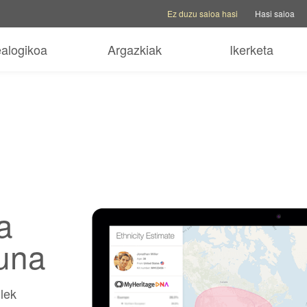
Kontu aukerak
Laguntza aukerak
Aldatu 
Ez duzu saioa hasi
Hasi saioa
ealogikoa
Argazkiak
Ikerketa
a
una
lek