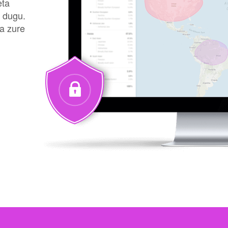
eta
u dugu.
a zure