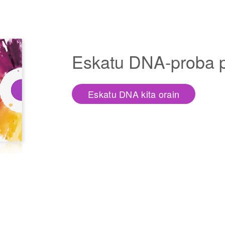
Eskatu DNA-proba pr
Eskatu DNA kita orain