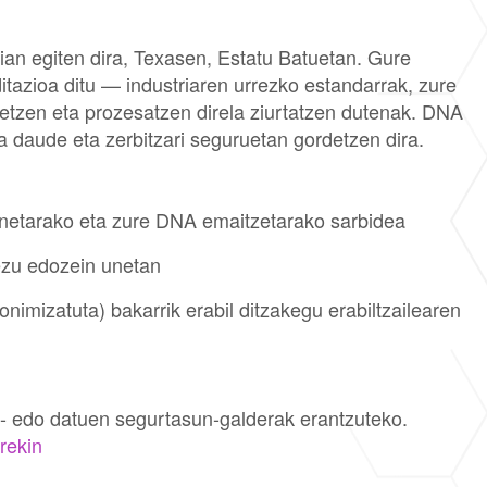
n egiten dira, Texasen, Estatu Batuetan. Gure
itazioa ditu — industriaren urrezko estandarrak, zure
etzen eta prozesatzen direla ziurtatzen dutenak. DNA
a daude eta zerbitzari seguruetan gordetzen dira.
inetarako eta zure DNA emaitzetarako sarbidea
ezu edozein unetan
nimizatuta) bakarrik erabil ditzakegu erabiltzailearen
- edo datuen segurtasun-galderak erantzuteko.
rekin