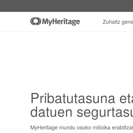
Zuhaitz gen
Pribatutasuna et
datuen segurtas
MyHeritage mundu osoko milioika erabiltzai