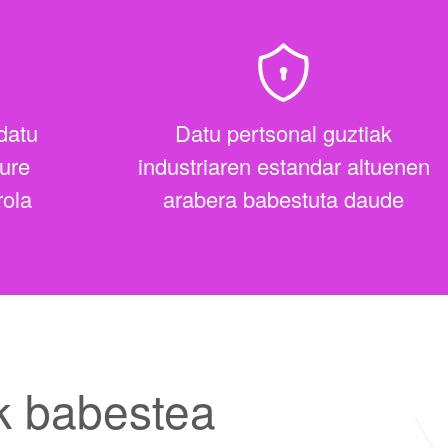
datu
Datu pertsonal guztiak
zure
industriaren estandar altuenen
rola
arabera babestuta daude
k babestea