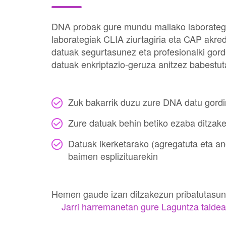
DNA probak gure mundu mailako laborategia
laborategiak CLIA ziurtagiria eta CAP akred
datuak segurtasunez eta profesionalki gord
datuak enkriptazio-geruza anitzez babestut
Zuk bakarrik duzu zure DNA datu gord
Zure datuak behin betiko ezaba ditzak
Datuak ikerketarako (agregatuta eta ano
baimen esplizituarekin
Hemen gaude izan ditzakezun pribatutasun
Jarri harremanetan gure Laguntza taldea