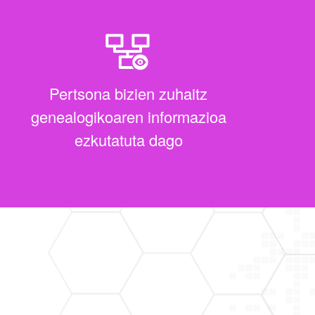
Pertsona bizien zuhaitz
genealogikoaren informazioa
ezkutatuta dago