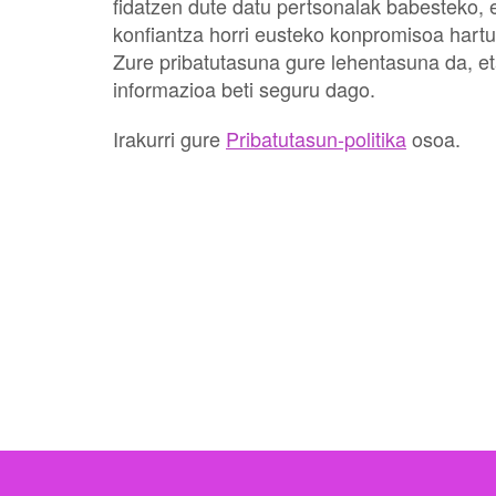
fidatzen dute datu pertsonalak babesteko, 
konfiantza horri eusteko konpromisoa hart
Zure pribatutasuna gure lehentasuna da, et
informazioa beti seguru dago.
Irakurri gure
Pribatutasun-politika
osoa.