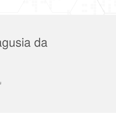
agusia da
u