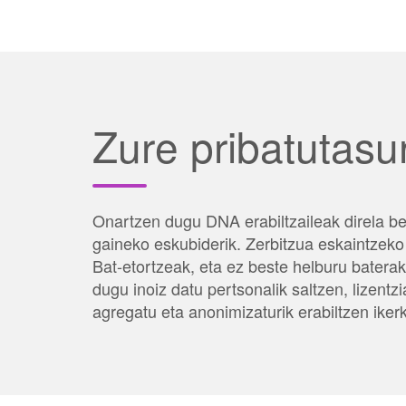
Zure pribatutas
Onartzen dugu DNA erabiltzaileak direla b
gaineko eskubiderik. Zerbitzua eskaintzeko
Bat-etortzeak, eta ez beste helburu batera
dugu inoiz datu pertsonalik saltzen, lizent
agregatu eta anonimizaturik erabiltzen ikerk