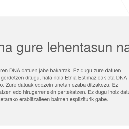
una gure lehentasun n
eren DNA datuen jabe bakarrak. Ez dugu zure datuen
 gordetzen ditugu, hala nola Etnia Estimazioak eta DNA
ko. Zure datuak edozein unetan ezaba ditzakezu. Ez
ziatzen edo hirugarrenekin partekatzen. Ez dugu inoiz dat
etarako erabiltzaileen baimen espliziturik gabe.