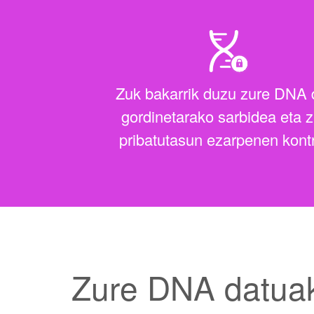
Zuk bakarrik duzu zure DNA 
gordinetarako sarbidea eta 
pribatutasun ezarpenen kont
Zure DNA datua