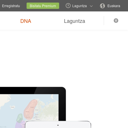
familia-gunea
Uneko gunea
Aldatu hizkuntza
Erregistratu
Bisitatu Premium
Laguntza
Euskara
DNA
Laguntza