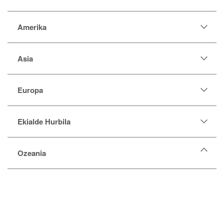
Amerika
Asia
Europa
Ekialde Hurbila
Ozeania
Australia
Fiji
Kiribati
Mikronesia