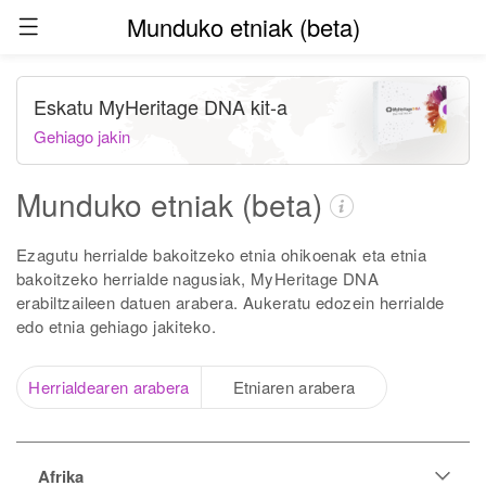
Munduko etniak (beta)
Eskatu MyHeritage DNA kit-a
Gehiago jakin
Munduko etniak (beta)
Ezagutu herrialde bakoitzeko etnia ohikoenak eta etnia
bakoitzeko herrialde nagusiak, MyHeritage DNA
erabiltzaileen datuen arabera. Aukeratu edozein herrialde
edo etnia gehiago jakiteko.
Herrialdearen arabera
Etniaren arabera
Afrika