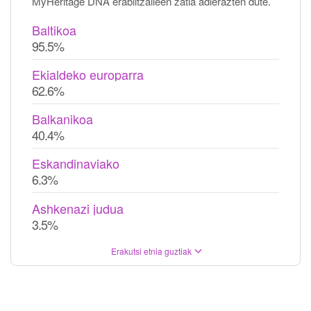
MyHeritage DNA erabiltzaileen zatia adierazten dute.
Baltikoa
95.5%
Ekialdeko europarra
62.6%
Balkanikoa
40.4%
Eskandinaviako
6.3%
Ashkenazi judua
3.5%
Erakutsi etnia guztiak