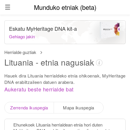
Munduko etniak (beta)
Eskatu MyHeritage DNA kit-a
Gehiago jakin
Herrialde guztiak
Lituania - etnia nagusiak
Hauek dira Lituania herrialdeko etnia ohikoenak, MyHeritage
DNA erabiltzaileen datuen arabera.
Aukeratu beste herrialde bat
Zerrenda ikuspegia
Mapa ikuspegia
Ehunekoek Lituania herrialdean etnia hori duten