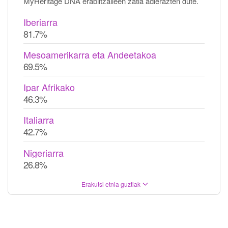
MyHeritage DNA erabiltzaileen zatia adierazten dute.
Iberiarra
81.7%
Mesoamerikarra eta Andeetakoa
69.5%
Ipar Afrikako
46.3%
Italiarra
42.7%
Nigeriarra
26.8%
Erakutsi etnia guztiak