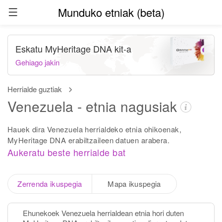
Munduko etniak (beta)
Eskatu MyHeritage DNA kit-a
Gehiago jakin
Herrialde guztiak
Venezuela - etnia nagusiak
Hauek dira Venezuela herrialdeko etnia ohikoenak,
MyHeritage DNA erabiltzaileen datuen arabera.
Aukeratu beste herrialde bat
Zerrenda ikuspegia
Mapa ikuspegia
Ehunekoek Venezuela herrialdean etnia hori duten