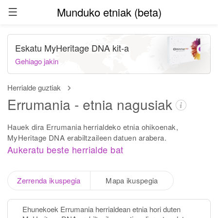
Munduko etniak (beta)
Eskatu MyHeritage DNA kit-a
Gehiago jakin
Herrialde guztiak
Errumania - etnia nagusiak
Hauek dira Errumania herrialdeko etnia ohikoenak,
MyHeritage DNA erabiltzaileen datuen arabera.
Aukeratu beste herrialde bat
Zerrenda ikuspegia
Mapa ikuspegia
Ehunekoek Errumania herrialdean etnia hori duten