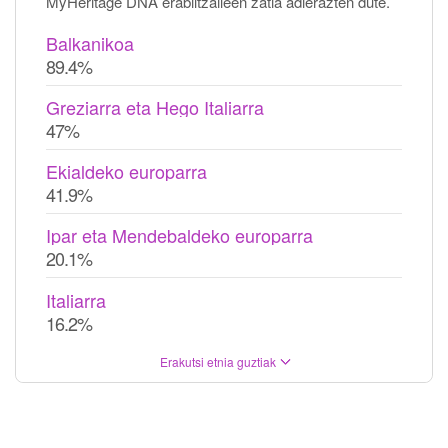
MyHeritage DNA erabiltzaileen zatia adierazten dute.
Balkanikoa
89.4%
Greziarra eta Hego Italiarra
47%
Ekialdeko europarra
41.9%
Ipar eta Mendebaldeko europarra
20.1%
Italiarra
16.2%
Erakutsi etnia guztiak