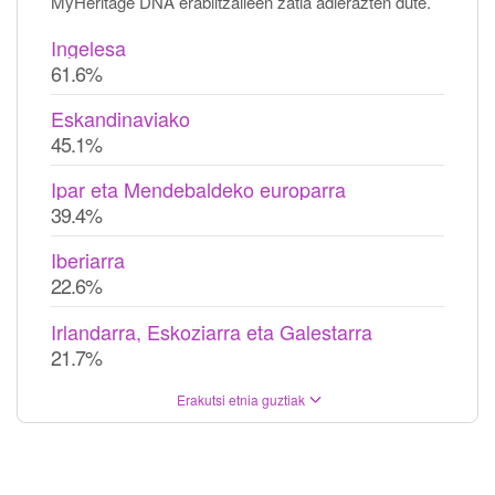
MyHeritage DNA erabiltzaileen zatia adierazten dute.
Ingelesa
61.6%
Eskandinaviako
45.1%
Ipar eta Mendebaldeko europarra
39.4%
Iberiarra
22.6%
Irlandarra, Eskoziarra eta Galestarra
21.7%
Erakutsi etnia guztiak