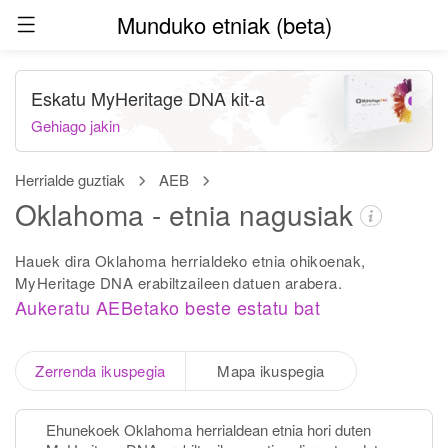
Munduko etniak (beta)
Eskatu MyHeritage DNA kit-a
Gehiago jakin
Herrialde guztiak
AEB
Oklahoma - etnia nagusiak
Hauek dira Oklahoma herrialdeko etnia ohikoenak,
MyHeritage DNA erabiltzaileen datuen arabera.
Aukeratu AEBetako beste estatu bat
Zerrenda ikuspegia
Mapa ikuspegia
Ehunekoek Oklahoma herrialdean etnia hori duten