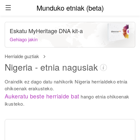
Munduko etniak (beta)
Eskatu MyHeritage DNA kit-a
Gehiago jakin
Herrialde guztiak
Nigeria - etnia nagusiak
Oraindik ez dago datu nahikorik Nigeria herrialdeko etnia
ohikoenak erakusteko.
Aukeratu beste herrialde bat
hango etnia ohikoenak
ikusteko.