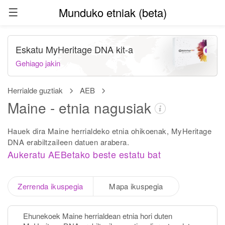
Munduko etniak (beta)
Eskatu MyHeritage DNA kit-a
Gehiago jakin
Herrialde guztiak
AEB
Maine - etnia nagusiak
Hauek dira Maine herrialdeko etnia ohikoenak, MyHeritage
DNA erabiltzaileen datuen arabera.
Aukeratu AEBetako beste estatu bat
Zerrenda ikuspegia
Mapa ikuspegia
Ehunekoek Maine herrialdean etnia hori duten