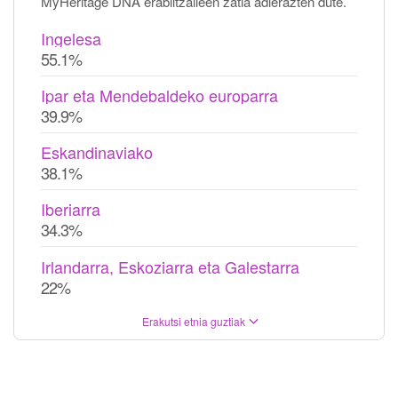
MyHeritage DNA erabiltzaileen zatia adierazten dute.
Ingelesa
55.1%
Ipar eta Mendebaldeko europarra
39.9%
Eskandinaviako
38.1%
Iberiarra
34.3%
Irlandarra, Eskoziarra eta Galestarra
22%
Erakutsi etnia guztiak