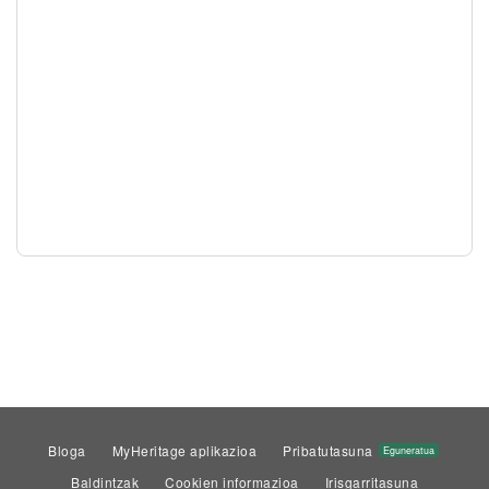
Bloga
MyHeritage aplikazioa
Pribatutasuna
Eguneratua
Baldintzak
Cookien informazioa
Irisgarritasuna