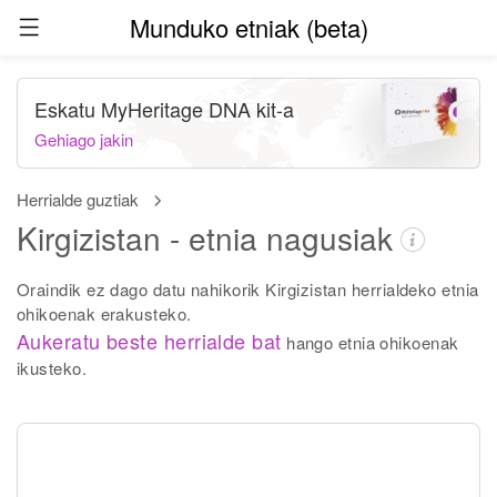
Munduko etniak (beta)
Eskatu MyHeritage DNA kit-a
Gehiago jakin
Herrialde guztiak
Kirgizistan - etnia nagusiak
Oraindik ez dago datu nahikorik Kirgizistan herrialdeko etnia
ohikoenak erakusteko.
Aukeratu beste herrialde bat
hango etnia ohikoenak
ikusteko.