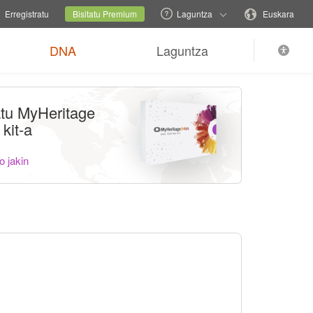
familia-gunea
Uneko gunea
Aldatu hizkuntza
Erregistratu
Bisitatu Premium
Laguntza
Euskara
DNA
Laguntza
tu MyHeritage
kit-a
 jakin