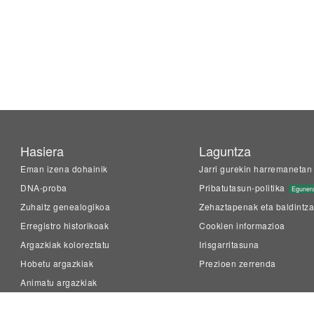
Hasiera
Laguntza
Eman izena dohainik
Jarri gurekin harremanetan
DNA-proba
Pribatutasun-politika
Eguner
Zuhaitz genealogikoa
Zehaztapenak eta baldintz
Erregistro historikoak
Cookien informazioa
Argazkiak koloreztatu
Irisgarritasuna
Hobetu argazkiak
Prezioen zerrenda
Animatu argazkiak
LiveMemory™