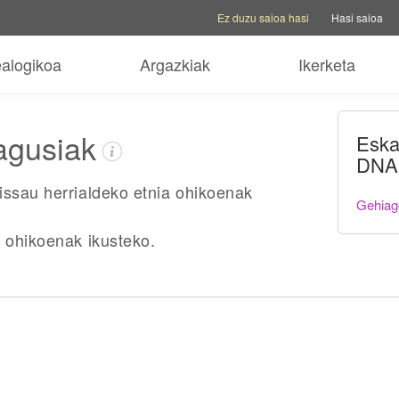
Kontu aukerak
Laguntza aukerak
Aldatu 
Ez duzu saioa hasi
Hasi saioa
ealogikoa
Argazkiak
Ikerketa
agusiak
Eska
DNA 
issau herrialdeko etnia ohikoenak
Gehiago
 ohikoenak ikusteko.