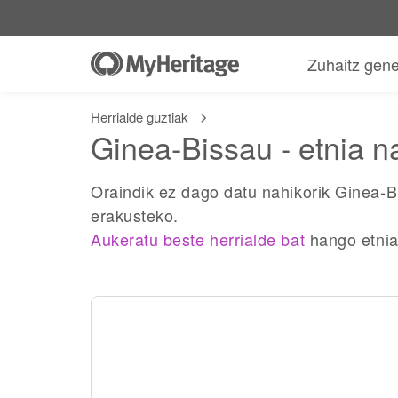
Zuhaitz gen
Herrialde guztiak
Ginea-Bissau - etnia n
Oraindik ez dago datu nahikorik Ginea-B
erakusteko.
Aukeratu beste herrialde bat
hango etnia