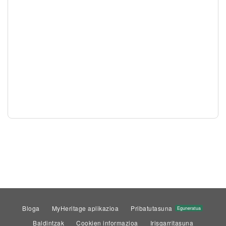
Bloga
MyHeritage aplikazioa
Pribatutasuna
Eguneratua
Baldintzak
Cookien informazioa
Irisgarritasuna