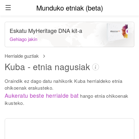
Munduko etniak (beta)
Eskatu MyHeritage DNA kit-a
Gehiago jakin
Herrialde guztiak
Kuba - etnia nagusiak
Oraindik ez dago datu nahikorik Kuba herrialdeko etnia
ohikoenak erakusteko.
Aukeratu beste herrialde bat
hango etnia ohikoenak
ikusteko.