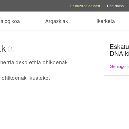
Kontu aukerak
Laguntza aukerak
Aldatu 
Ez duzu saioa hasi
Hasi saioa
ealogikoa
Argazkiak
Ikerketa
ak
Eskatu
DNA ki
 herrialdeko etnia ohikoenak
Gehiago j
 ohikoenak ikusteko.