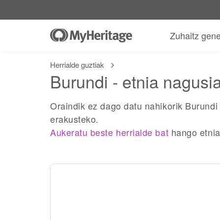
Zuhaitz gen
Herrialde guztiak
Burundi - etnia nagusi
Oraindik ez dago datu nahikorik Burundi
erakusteko.
Aukeratu beste herrialde bat
hango etnia