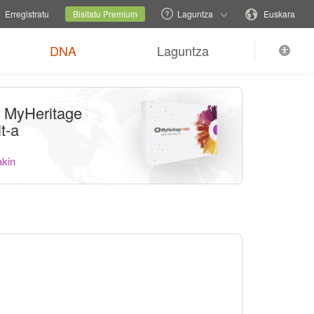
familia-gunea
Uneko gunea
Aldatu hizkuntza
Erregistratu
Bisitatu Premium
Laguntza
Euskara
DNA
Laguntza
 MyHeritage
t-a
akin