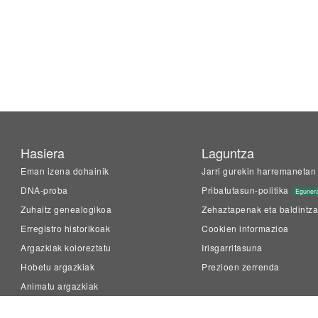
Hasiera
Laguntza
Eman izena dohainik
Jarri gurekin harremanetan
DNA-proba
Pribatutasun-politika
Eguner
Zuhaitz genealogikoa
Zehaztapenak eta baldintz
Erregistro historikoak
Cookien informazioa
Argazkiak koloreztatu
Irisgarritasuna
Hobetu argazkiak
Prezioen zerrenda
Animatu argazkiak
LiveMemory™