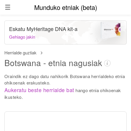
Munduko etniak (beta)
Eskatu MyHeritage DNA kit-a
Gehiago jakin
Herrialde guztiak
Botswana - etnia nagusiak
Oraindik ez dago datu nahikorik Botswana herrialdeko etnia
ohikoenak erakusteko.
Aukeratu beste herrialde bat
hango etnia ohikoenak
ikusteko.