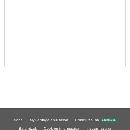
Bloga
MyHeritage aplikazioa
Pribatutasuna
Eguneratua
Baldintzak
Cookien informazioa
Irisgarritasuna