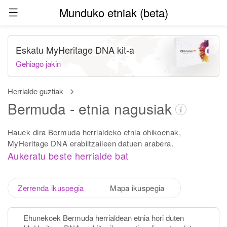
Munduko etniak (beta)
Eskatu MyHeritage DNA kit-a
Gehiago jakin
Herrialde guztiak
Bermuda - etnia nagusiak
Hauek dira Bermuda herrialdeko etnia ohikoenak,
MyHeritage DNA erabiltzaileen datuen arabera.
Aukeratu beste herrialde bat
Zerrenda ikuspegia
Mapa ikuspegia
Ehunekoek Bermuda herrialdean etnia hori duten