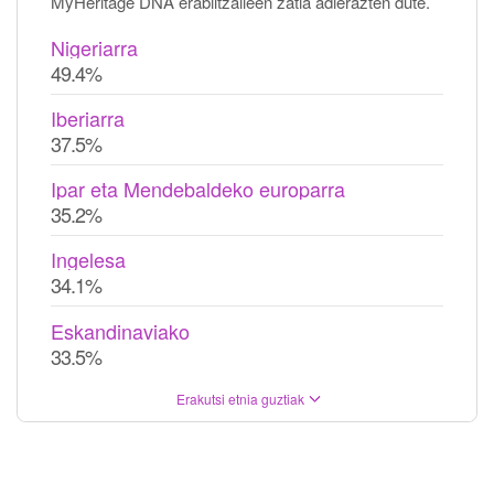
MyHeritage DNA erabiltzaileen zatia adierazten dute.
Nigeriarra
49.4%
Iberiarra
37.5%
Ipar eta Mendebaldeko europarra
35.2%
Ingelesa
34.1%
Eskandinaviako
33.5%
Erakutsi etnia guztiak